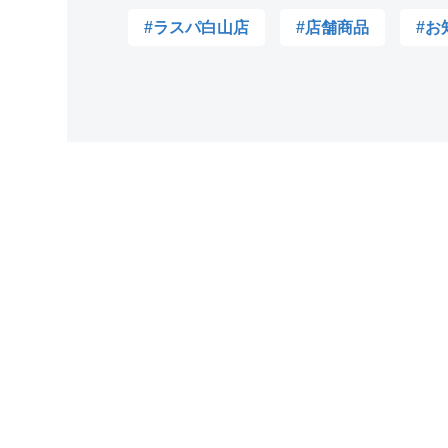
#ラスパ白山店
#店舗商品
#お