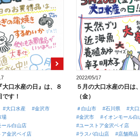
17
2022/05/17
『大口水産の日』は、８
５月の大口水産の日は
日です！
（金）
#大口水産
#金沢市
＃白山市
#石川県
#大
市場
#金沢市
#イオンモール白
モール白山店
#ユーストア金沢ベイ店
トア金沢ベイ店
#ラスパ白山店
#店舗商品