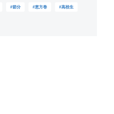
#節分
#恵方巻
#高校生