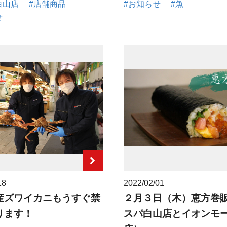
白山店
#店舗商品
#お知らせ
#魚
せ
18
2022/02/01
産ズワイカニもうすぐ禁
２月３日（木）恵方巻
ります！
スパ白山店とイオンモ