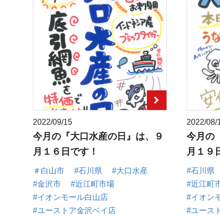
2022/09/15
2022/08/
今月の『大口水産の日』は、９
今月の
月１６日です！
月１９
＃白山市
#石川県
#大口水産
#石川県
#金沢市
#近江町市場
#近江町
#イオンモール白山店
#イオン
#ユーストア金沢ベイ店
#ユース