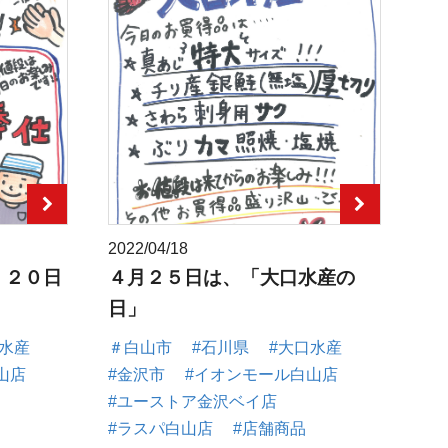
2022/04/18
、２０日
４月２５日は、「大口水産の
日」
口水産
＃白山市
#石川県
#大口水産
山店
#金沢市
#イオンモール白山店
#ユーストア金沢ベイ店
#ラスパ白山店
#店舗商品