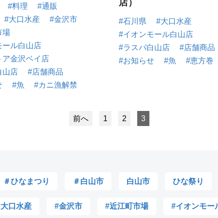
店）
#料理
#通販
#大口水産
#金沢市
#石川県
#大口水産
市場
#イオンモール白山店
モール白山店
#ラスパ白山店
#店舗商品
トア金沢ベイ店
#お知らせ
#魚
#恵方巻
白山店
#店舗商品
せ
#魚
#カニ漁解禁
前へ
1
2
3
＃ひなまつり
＃白山市
白山市
ひな祭り
#大口水産
#金沢市
#近江町市場
#イオンモー