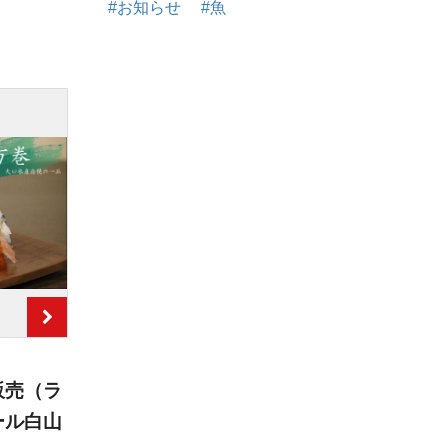
#お知らせ
#魚
販売（ラ
ール白山