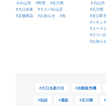
＃白山市
#料理
#石川県
＃白山市
#大口水産
#ラスパ白山店
#石川県
#店舗商品
#お知らせ
#魚
#近江町
#イオン
#ユース
#ラスパ
#お知ら
#大口水産の日
#自動販売機
#缶詰
#通販
#石川県