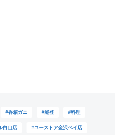
#香箱ガニ
#能登
#料理
ル白山店
#ユーストア金沢ベイ店