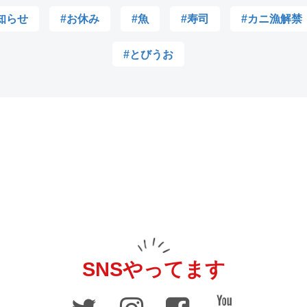
知らせ
#お休み
#魚
#寿司
#カニ漁解禁
#とびうお
SNSやってます