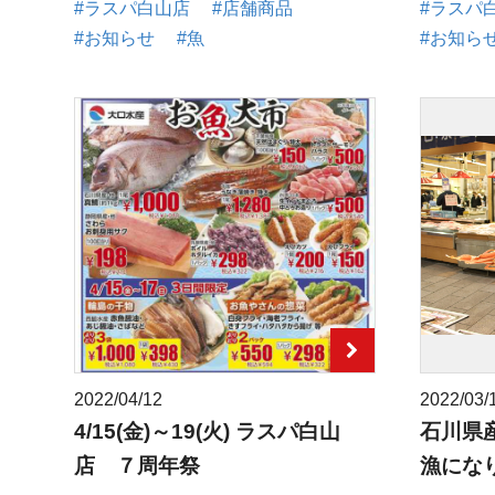
#ラスパ白山店
#店舗商品
#ラスパ
#お知らせ
#魚
#お知ら
2022/04/12
2022/03/
4/15(金)～19(火) ラスパ白山
石川県
店 ７周年祭
漁にな