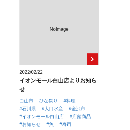
NoImage
2022/02/22
イオンモール白山店よりお知ら
せ
白山市
ひな祭り
#料理
#石川県
#大口水産
#金沢市
#イオンモール白山店
#店舗商品
#お知らせ
#魚
#寿司