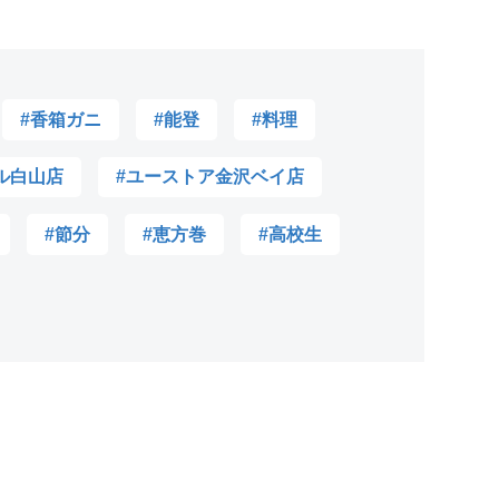
#香箱ガニ
#能登
#料理
ル白山店
#ユーストア金沢ベイ店
#節分
#恵方巻
#高校生