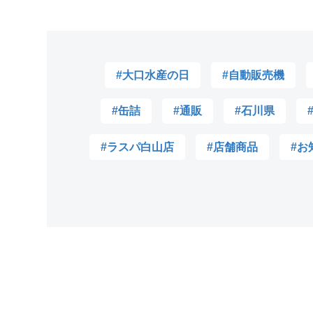
#大口水産の日
#自動販売機
#缶詰
#通販
#石川県
#ラスパ白山店
#店舗商品
#お