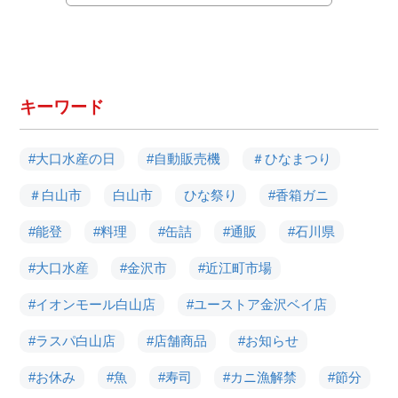
キーワード
#大口水産の日
#自動販売機
＃ひなまつり
＃白山市
白山市
ひな祭り
#香箱ガニ
#能登
#料理
#缶詰
#通販
#石川県
#大口水産
#金沢市
#近江町市場
#イオンモール白山店
#ユーストア金沢ベイ店
#ラスパ白山店
#店舗商品
#お知らせ
#お休み
#魚
#寿司
#カニ漁解禁
#節分