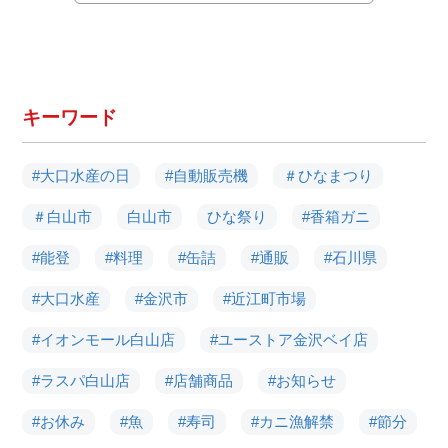
キーワード
#大口水産の日
#自動販売機
＃ひなまつり
＃白山市
白山市
ひな祭り
#香箱ガニ
#能登
#料理
#缶詰
#通販
#石川県
#大口水産
#金沢市
#近江町市場
#イオンモール白山店
#ユーストア金沢ベイ店
#ラスパ白山店
#店舗商品
#お知らせ
#お休み
#魚
#寿司
#カニ漁解禁
#節分