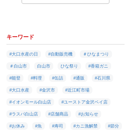
キーワード
#大口水産の日
#自動販売機
＃ひなまつり
＃白山市
白山市
ひな祭り
#香箱ガニ
#能登
#料理
#缶詰
#通販
#石川県
#大口水産
#金沢市
#近江町市場
#イオンモール白山店
#ユーストア金沢ベイ店
#ラスパ白山店
#店舗商品
#お知らせ
#お休み
#魚
#寿司
#カニ漁解禁
#節分