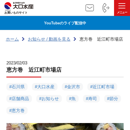
お買いものサイト
YouTubeのライブ配信中
ホーム
お知らせ / 動画を見る
恵方巻 近江町市場店
2023/02/03
恵方巻 近江町市場店
#石川県
#大口水産
#金沢市
#近江町市場
#店舗商品
#お知らせ
#魚
#寿司
#節分
#恵方巻