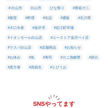
＃白山市
白山市
ひな祭り
#香箱ガニ
#能登
#料理
#缶詰
#通販
#石川県
#大口水産
#金沢市
#近江町市場
#イオンモール白山店
#ユーストア金沢ベイ店
#ラスパ白山店
#店舗商品
#お知らせ
#お休み
#魚
#寿司
#カニ漁解禁
#節分
#恵方巻
#高校生
#とびうお
SNSやってます