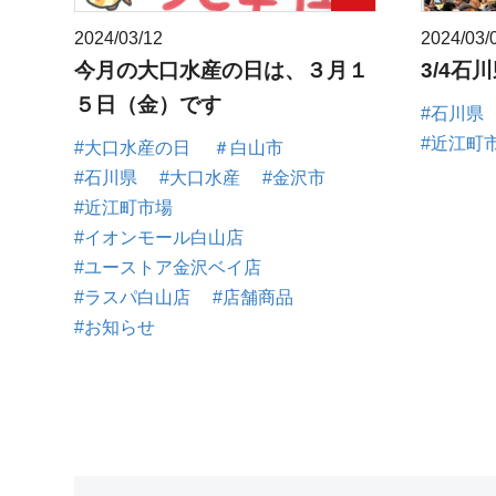
2024/03/12
2024/03/
今月の大口水産の日は、３月１
3/4石
５日（金）です
#石川県
#近江町
#大口水産の日
＃白山市
#石川県
#大口水産
#金沢市
#近江町市場
#イオンモール白山店
#ユーストア金沢ベイ店
#ラスパ白山店
#店舗商品
#お知らせ