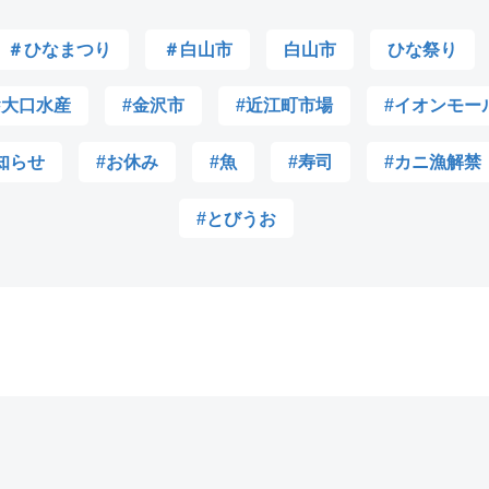
＃ひなまつり
＃白山市
白山市
ひな祭り
#大口水産
#金沢市
#近江町市場
#イオンモー
知らせ
#お休み
#魚
#寿司
#カニ漁解禁
#とびうお