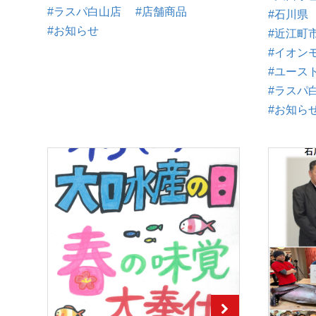
#ラスパ白山店
#店舗商品
#石川県
#お知らせ
#近江町
#イオン
#ユース
#ラスパ
#お知ら