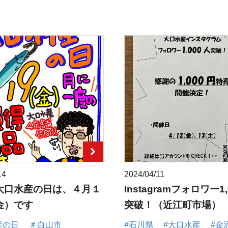
14
2024/04/11
大口水産の日は、４月１
Instagramフォロワー1,
金）です
突破！（近江町市場）
産の日
＃白山市
#石川県
#大口水産
#金