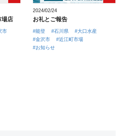
2024/02/24
市場店
お礼とご報告
沢市
#能登
#石川県
#大口水産
#金沢市
#近江町市場
#お知らせ