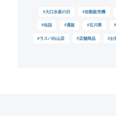
#大口水産の日
#自動販売機
#缶詰
#通販
#石川県
#ラスパ白山店
#店舗商品
#お