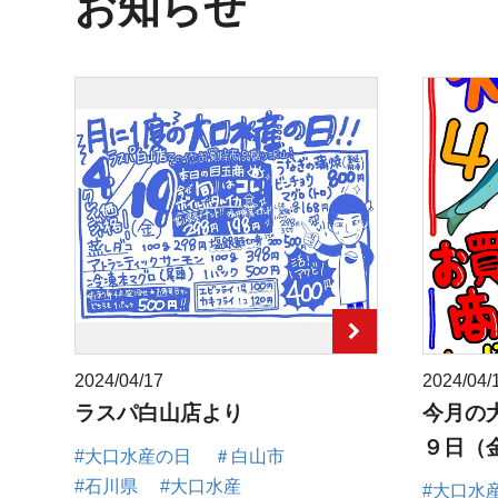
お知らせ
2024/04/17
2024/04/
ラスパ白山店より
今月の
９日（
#大口水産の日
＃白山市
#石川県
#大口水産
#大口水