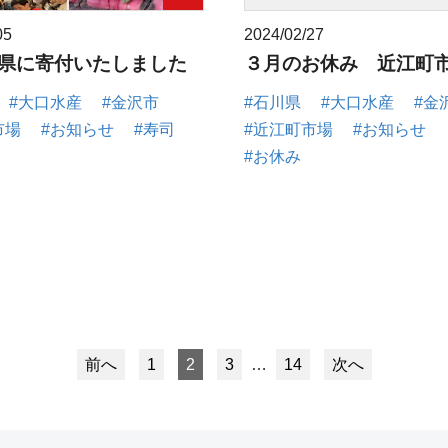
05
2024/02/27
川県に寄付いたしました
３月のお休み 近江町
#大口水産
#金沢市
#石川県
#大口水産
#金
市場
#お知らせ
#寿司
#近江町市場
#お知らせ
#お休み
前へ
1
2
3
…
14
次へ