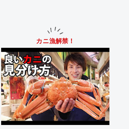
カニ漁解禁！