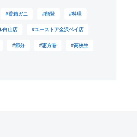
#香箱ガニ
#能登
#料理
ル白山店
#ユーストア金沢ベイ店
#節分
#恵方巻
#高校生