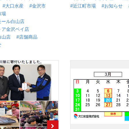
#大口水産
#金沢市
#近江町市場
#お知らせ
市場
モール白山店
トア金沢ベイ店
白山店
#店舗商品
せ